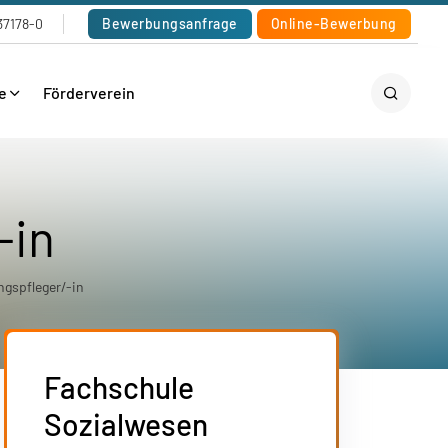
37178-0
Bewerbungsanfrage
Online-Bewerbung
e
Förderverein
-in
ngspfleger/-in
Fachschule
Sozialwesen