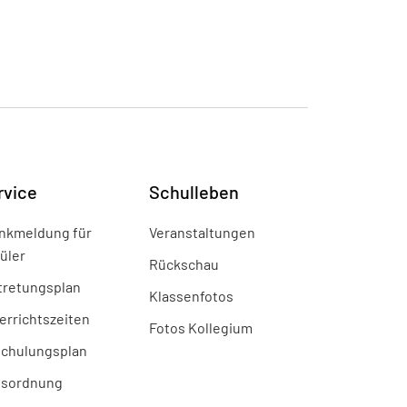
rvice
Schulleben
nkmeldung für
Veranstaltungen
üler
Rückschau
tretungsplan
Klassenfotos
errichtszeiten
Fotos Kollegium
chulungsplan
sordnung