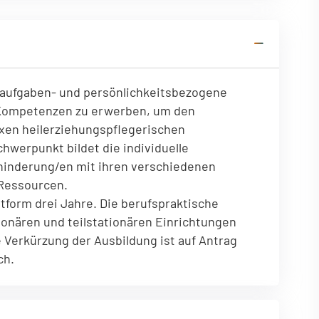
tionen des Benutzers
, aufgaben- und persönlichkeitsbezogene
 Kompetenzen zu erwerben, um den
exen heilerziehungspflegerischen
hwerpunkt bildet die individuelle
hinderung/en mit ihren verschiedenen
 Ressourcen.
tform drei Jahre. Die berufspraktische
ionären und teilstationären Einrichtungen
 Verkürzung der Ausbildung ist auf Antrag
ch.