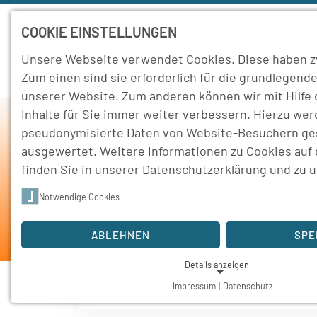
COOKIE EINSTELLUNGEN
Unsere Webseite verwendet Cookies. Diese haben z
Home
Schule
Zum einen sind sie erforderlich für die grundlegende
unserer Website. Zum anderen können wir mit Hilfe
Inhalte für Sie immer weiter verbessern. Hierzu we
pseudonymisierte Daten von Website-Besuchern g
ausgewertet. Weitere Informationen zu Cookies auf
He
finden Sie in unserer
Datenschutzerklärung
und zu 
Notwendige Cookies
Home
Bild
ABLEHNEN
SPE
Details anzeigen
Impressum
|
Datenschutz
NOTWENDIGE COOKIES
Notwendige Cookies ermöglichen grundlegende Funktionen und 