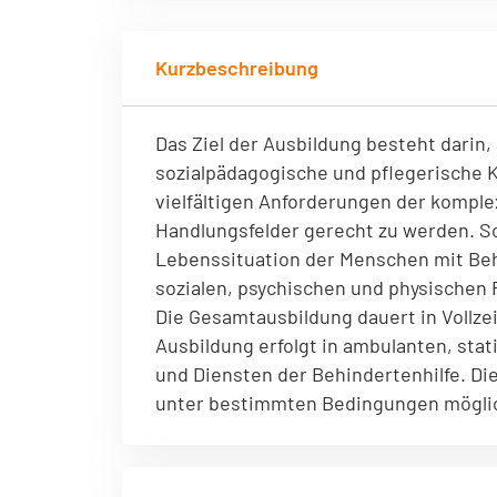
einwandfreie Funktion der Website erforderlich.
Kurzbeschreibung
Einverständnis-Cookie
Name:
cookie_consent
Zweck:
Dieser Cookie speichert die ausgewählten Einverständnis-Op
Das Ziel der Ausbildung besteht darin
Cookie Laufzeit:
1 Jahr
sozialpädagogische und pflegerische
vielfältigen Anforderungen der kompl
Handlungsfelder gerecht zu werden. Sc
Lebenssituation der Menschen mit Be
sozialen, psychischen und physischen
Die Gesamtausbildung dauert in Vollzei
Ausbildung erfolgt in ambulanten, stat
und Diensten der Behindertenhilfe. Die
unter bestimmten Bedingungen mögli