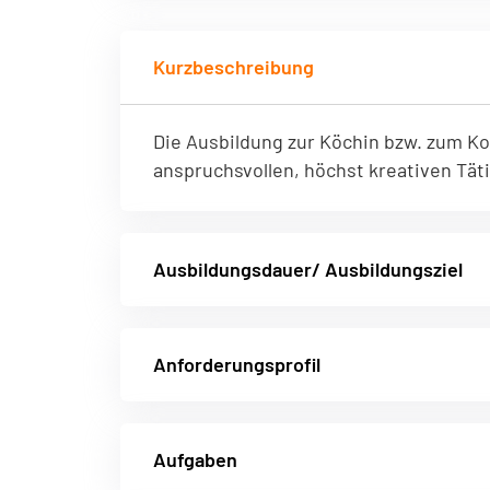
einwandfreie Funktion der Website erforderlich.
Kurzbeschreibung
Einverständnis-Cookie
Name:
cookie_consent
Zweck:
Dieser Cookie speichert die ausgewählten Einverständnis-Op
Die Ausbildung zur Köchin bzw. zum Ko
Cookie Laufzeit:
1 Jahr
anspruchsvollen, höchst kreativen Tät
Ausbildungsdauer/ Ausbildungsziel
Anforderungsprofil
Aufgaben