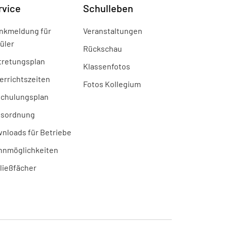
rvice
Schulleben
nkmeldung für
Veranstaltungen
üler
Rückschau
tretungsplan
Klassenfotos
errichtszeiten
Fotos Kollegium
chulungsplan
sordnung
nloads für Betriebe
nmöglichkeiten
ließfächer