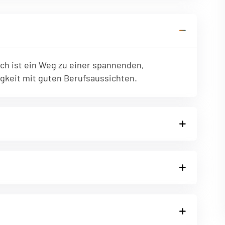
tionen des Benutzers
ch ist ein Weg zu einer spannenden,
igkeit mit guten Berufsaussichten.