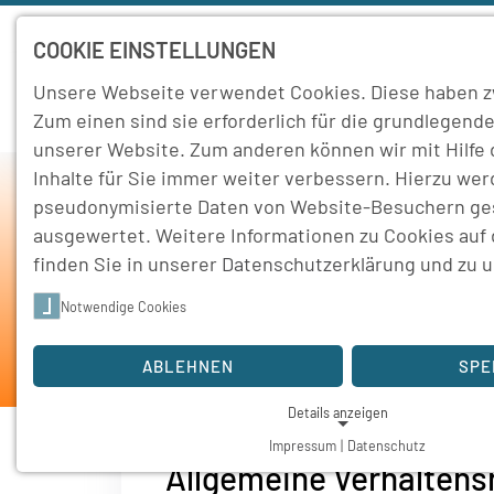
COOKIE EINSTELLUNGEN
Unsere Webseite verwendet Cookies. Diese haben z
Home
Schule
Zum einen sind sie erforderlich für die grundlegende
unserer Website. Zum anderen können wir mit Hilfe
Inhalte für Sie immer weiter verbessern. Hierzu we
pseudonymisierte Daten von Website-Besuchern g
ausgewertet. Weitere Informationen zu Cookies auf
finden Sie in unserer
Datenschutzerklärung
und zu 
Notwendige Cookies
ABLEHNEN
SPE
Details anzeigen
Der räumliche Geltungsbereich der Hau
Impressum
|
Datenschutz
NOTWENDIGE COOKIES
Allgemeine Verhaltens
Notwendige Cookies ermöglichen grundlegende Funktionen und 