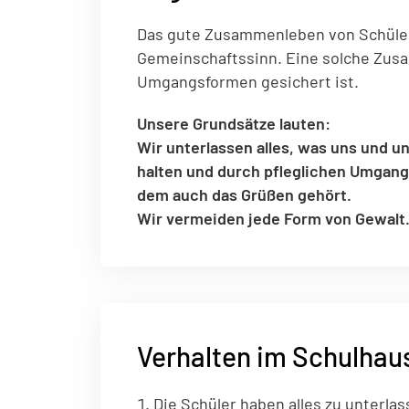
einwandfreie Funktion der Website erforderlich.
Das gute Zusammenleben von Schüler
Gemeinschaftssinn. Eine solche Zus
Einverständnis-Cookie
Umgangsformen gesichert ist.
Name:
cookie_consent
Zweck:
Dieser Cookie speichert die ausgewählten Einverständnis-Op
Unsere Grundsätze lauten:
Cookie Laufzeit:
1 Jahr
Wir unterlassen alles, was uns und u
halten und durch pfleglichen Umgang
dem auch das Grüßen gehört.
Wir vermeiden jede Form von Gewalt
Verhalten im Schulhau
Die Schüler haben alles zu unterl