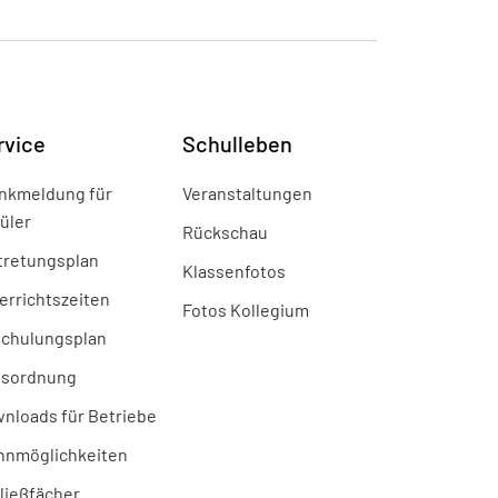
rvice
Schulleben
nkmeldung für
Veranstaltungen
üler
Rückschau
tretungsplan
Klassenfotos
errichtszeiten
Fotos Kollegium
chulungsplan
sordnung
nloads für Betriebe
nmöglichkeiten
ließfächer