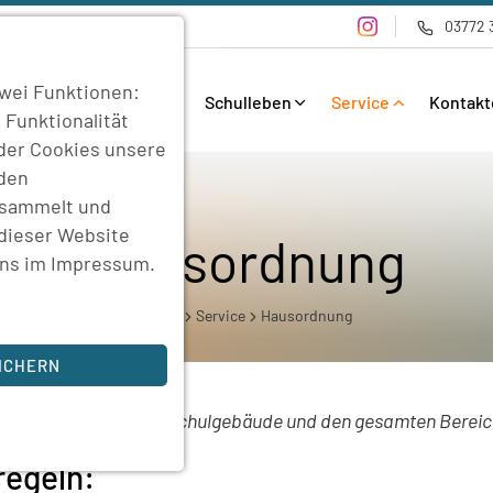
03772 
wei Funktionen:
Bildungsangebote
Schulleben
Service
Kontakt
 Funktionalität
 der Cookies unsere
rden
esammelt und
 dieser Website
Hausordnung
uns im
Impressum
.
Home
Service
Hausordnung
ICHERN
sordnung umfasst die Schulgebäude und den gesamten Bereic
regeln:
sind für die