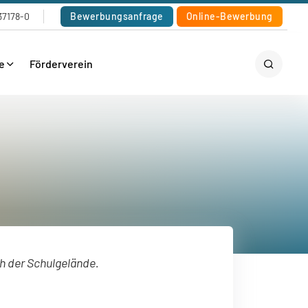
37178-0
Bewerbungsanfrage
Online-Bewerbung
e
Förderverein
h der Schulgelände.