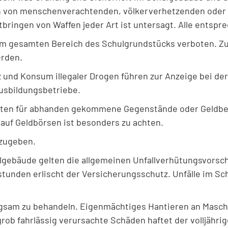
en von menschenverachtenden, völkerverhetzenden oder 
itbringen von Waffen jeder Art ist untersagt. Alle ents
im gesamten Bereich des Schulgrundstücks verboten. Z
t werden.
 und Konsum illegaler Drogen führen zur Anzeige bei der 
usbildungsbetriebe.
ften für abhanden gekommene Gegenstände oder Geldbet
auf Geldbörsen ist besonders zu achten.
bzugeben.
gebäude gelten die allgemeinen Unfallverhütungsvorsch
stunden erlischt der Versicherungsschutz. Unfälle im S
gsam zu behandeln. Eigenmächtiges Hantieren an Maschi
 grob fahrlässig verursachte Schäden haftet der volljähr