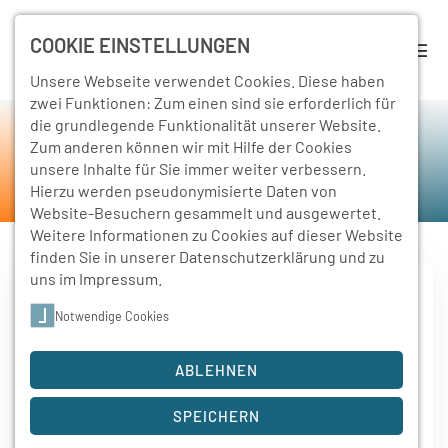
COOKIE EINSTELLUNGEN
Unsere Webseite verwendet Cookies. Diese haben
zwei Funktionen: Zum einen sind sie erforderlich für
die grundlegende Funktionalität unserer Website.
Förderverein
Zum anderen können wir mit Hilfe der Cookies
unsere Inhalte für Sie immer weiter verbessern.
Home
Förderverein
Hierzu werden pseudonymisierte Daten von
Website-Besuchern gesammelt und ausgewertet.
Weitere Informationen zu Cookies auf dieser Website
finden Sie in unserer
Datenschutzerklärung
und zu
uns im
Impressum
.
Der Vorstand des Fördervereins:
Notwendige Cookies
Torsten Bachmann - Vorsitzender
ABLEHNEN
Anja Günther - stellv. Vorsitzende
Nadine Fleischer - Schatzmeisterin
SPEICHERN
Susann Raum - Schriftführerin