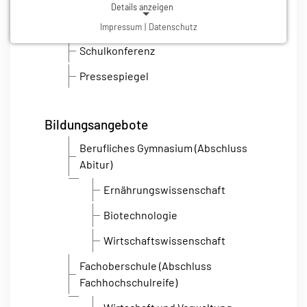
Details anzeigen
Standorte/Anfahrt
Impressum
|
Datenschutz
NOTWENDIGE COOKIES
Notwendige Cookies ermöglichen grundlegende
Schulkonferenz
Funktionen und sind für die einwandfreie Funktion der
Pressespiegel
Website erforderlich.
Einverständnis-Cookie
Bildungsangebote
Name:
Berufliches Gymnasium (Abschluss
cookie_consent
Abitur)
Zweck:
Dieser Cookie speichert die ausgewählten Einverständnis-Optionen des Benutzers
Ernährungswissenschaft
Cookie Laufzeit:
1 Jahr
Biotechnologie
Wirtschaftswissenschaft
Fachoberschule (Abschluss
Fachhochschulreife)