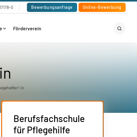
37178-0
Bewerbungsanfrage
Online-Bewerbung
e
Förderverein
in
egehelfer/-in
Berufsfachschule
für Pflegehilfe