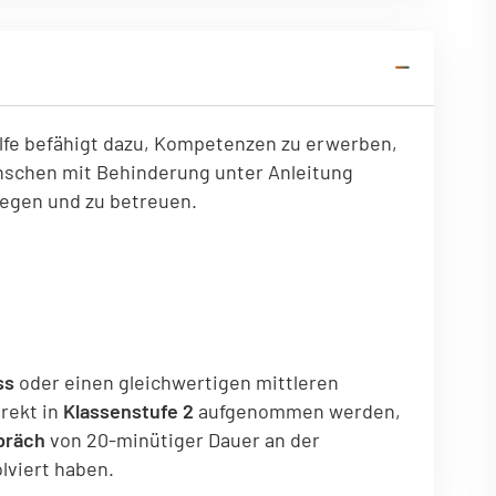
tionen des Benutzers
ilfe befähigt dazu, Kompetenzen zu erwerben,
nschen mit Behinderung unter Anleitung
flegen und zu betreuen.
ss
oder einen gleichwertigen mittleren
rekt in
Klassenstufe 2
aufgenommen werden,
präch
von 20-minütiger Dauer an der
lviert haben.