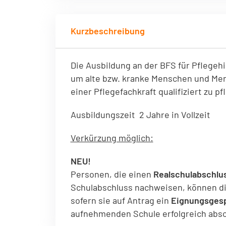
einwandfreie Funktion der Website erforderlich.
Kurzbeschreibung
Einverständnis-Cookie
Name:
cookie_consent
Zweck:
Dieser Cookie speichert die ausgewählten Einverständnis-Op
Die Ausbildung an der BFS für Pflegeh
Cookie Laufzeit:
1 Jahr
um alte bzw. kranke Menschen und Me
einer Pflegefachkraft qualifiziert zu p
Ausbildungszeit 2 Jahre in Vollzeit
Verkürzung möglich:
NEU!
Personen, die einen
Realschulabschlu
Schulabschluss nachweisen, können di
sofern sie auf Antrag ein
Eignungsges
aufnehmenden Schule erfolgreich abso