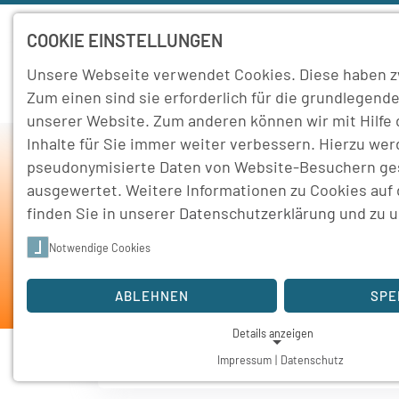
COOKIE EINSTELLUNGEN
Unsere Webseite verwendet Cookies. Diese haben z
Home
Schule
Zum einen sind sie erforderlich für die grundlegende
unserer Website. Zum anderen können wir mit Hilfe
Inhalte für Sie immer weiter verbessern. Hierzu we
pseudonymisierte Daten von Website-Besuchern g
ausgewertet. Weitere Informationen zu Cookies auf
K
finden Sie in unserer
Datenschutzerklärung
und zu 
Notwendige Cookies
Home
Bild
ABLEHNEN
SPE
Details anzeigen
Impressum
|
Datenschutz
NOTWENDIGE COOKIES
Notwendige Cookies ermöglichen grundlegende Funktionen und 