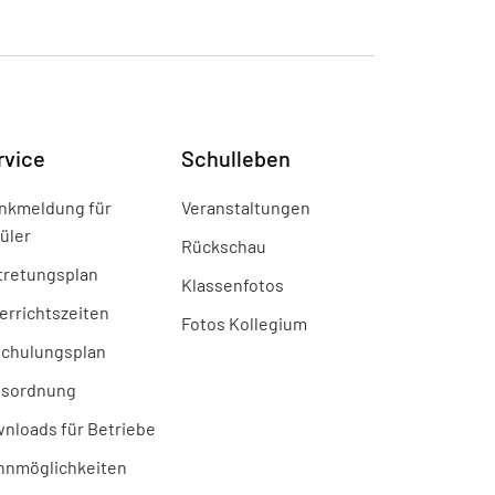
rvice
Schulleben
nkmeldung für
Veranstaltungen
üler
Rückschau
tretungsplan
Klassenfotos
errichtszeiten
Fotos Kollegium
chulungsplan
sordnung
nloads für Betriebe
nmöglichkeiten