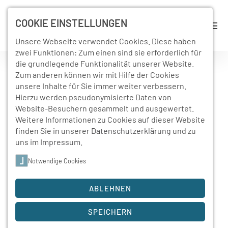
COOKIE EINSTELLUNGEN
Unsere Webseite verwendet Cookies. Diese haben
zwei Funktionen: Zum einen sind sie erforderlich für
die grundlegende Funktionalität unserer Website.
Zum anderen können wir mit Hilfe der Cookies
20. Mai 2019
unsere Inhalte für Sie immer weiter verbessern.
Ausflug ins Stadtarchiv
Hierzu werden pseudonymisierte Daten von
Website-Besuchern gesammelt und ausgewertet.
Schneeberg
Weitere Informationen zu Cookies auf dieser Website
finden Sie in unserer
Datenschutzerklärung
und zu
uns im
Impressum
.
Eine persönliche Bilanz von Lisa Bunge
Notwendige Cookies
ABLEHNEN
Ich fand den Ausflug ins Stadtarchiv sehr
SPEICHERN
aufschlussreich. Mir gelang es für einen längeren