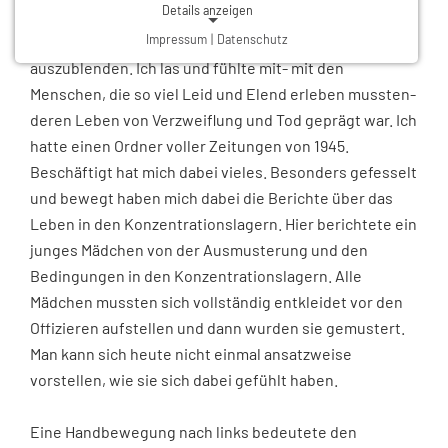
Details anzeigen
Zeitraum völlig, gedanklich in die frühere Zeit
Impressum
|
Datenschutz
abzudriften und die aktuelle Situation komplett
NOTWENDIGE COOKIES
auszublenden. Ich las und fühlte mit- mit den
Notwendige Cookies ermöglichen grundlegende
Menschen, die so viel Leid und Elend erleben mussten-
Funktionen und sind für die einwandfreie Funktion der
Website erforderlich.
deren Leben von Verzweiflung und Tod geprägt war. Ich
hatte einen Ordner voller Zeitungen von 1945.
Beschäftigt hat mich dabei vieles. Besonders gefesselt
Einverständnis-Cookie
und bewegt haben mich dabei die Berichte über das
Name:
cookie_consent
Leben in den Konzentrationslagern. Hier berichtete ein
Zweck:
junges Mädchen von der Ausmusterung und den
Dieser Cookie speichert die ausgewählten Einverständnis-Optionen des Benutzers
Bedingungen in den Konzentrationslagern. Alle
Cookie Laufzeit:
1 Jahr
Mädchen mussten sich vollständig entkleidet vor den
Offizieren aufstellen und dann wurden sie gemustert.
Man kann sich heute nicht einmal ansatzweise
vorstellen, wie sie sich dabei gefühlt haben.
Eine Handbewegung nach links bedeutete den