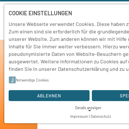
COOKIE EINSTELLUNGEN
Unsere Webseite verwendet Cookies. Diese haben z
Home
Schule
Zum einen sind sie erforderlich für die grundlegende
unserer Website. Zum anderen können wir mit Hilfe
Inhalte für Sie immer weiter verbessern. Hierzu we
pseudonymisierte Daten von Website-Besuchern g
ausgewertet. Weitere Informationen zu Cookies auf
finden Sie in unserer
Datenschutzerklärung
und zu 
Notwendige Cookies
Theater
ABLEHNEN
SPE
Details anzeigen
Impressum
|
Datenschutz
NOTWENDIGE COOKIES
Notwendige Cookies ermöglichen grundlegende Funktionen und 