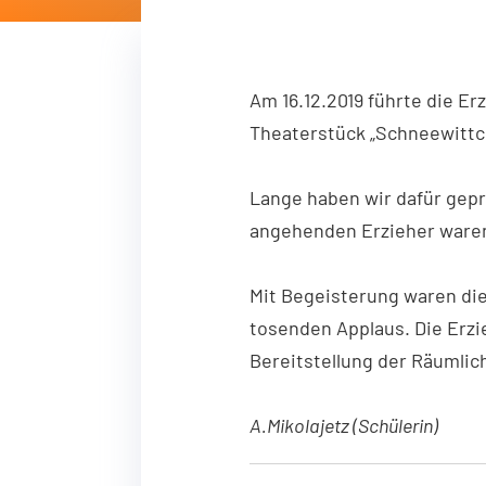
einwandfreie Funktion der Website erforderlich.
Einverständnis-Cookie
Am
16.12.2019
führte die Er
Name:
cookie_consent
Theaterstück „Schneewittch
Zweck:
Dieser Cookie speichert die ausgewählten Einverständnis-Op
Cookie Laufzeit:
1 Jahr
Lange haben wir dafür gepr
angehenden Erzieher waren
Mit Begeisterung waren die
tosenden Applaus. Die Erzi
Bereitstellung der Räumlic
A.Mikolajetz (Schülerin)