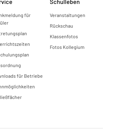
rvice
Schulleben
nkmeldung für
Veranstaltungen
üler
Rückschau
tretungsplan
Klassenfotos
errichtszeiten
Fotos Kollegium
chulungsplan
sordnung
nloads für Betriebe
nmöglichkeiten
ließfächer