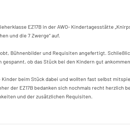
zieherklasse
EZ17B
in der AWO- Kindertagesstätte „Knirps
en und die 7 Zwerge“ auf.
tionen des Benutzers
obt, Bühnenbilder und Requisiten angefertigt. Schließli
 gespannt, ob das Stück bei den Kindern gut ankommen 
 Kinder beim Stück dabei und wollten fast selbst mitspi
eher der EZ17B bedanken sich nochmals recht herzlich bei
hkeiten und der zusätzlichen Requisiten.