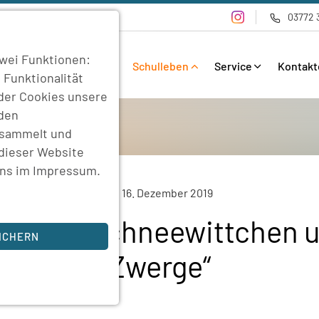
03772 
wei Funktionen:
Bildungsangebote
Schulleben
Service
Kontakt
 Funktionalität
 der Cookies unsere
rden
esammelt und
 dieser Website
uns im
Impressum
.
16. Dezember 2019
stück „Schneewittchen u
ICHERN
Zwerge“
sind für die