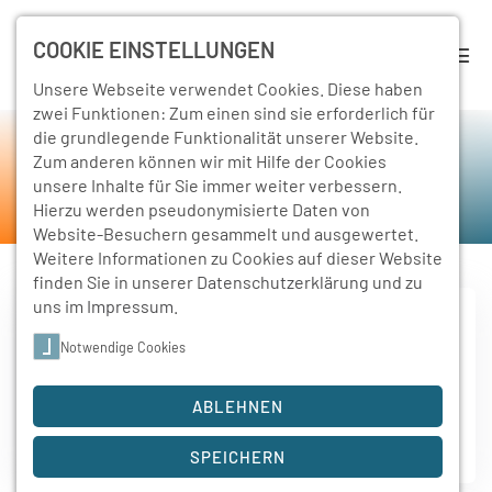
COOKIE EINSTELLUNGEN
Unsere Webseite verwendet Cookies. Diese haben
zwei Funktionen: Zum einen sind sie erforderlich für
die grundlegende Funktionalität unserer Website.
Rückschau
Zum anderen können wir mit Hilfe der Cookies
unsere Inhalte für Sie immer weiter verbessern.
Home
Schulleben
Rückschau
Hierzu werden pseudonymisierte Daten von
Website-Besuchern gesammelt und ausgewertet.
Weitere Informationen zu Cookies auf dieser Website
finden Sie in unserer
Datenschutzerklärung
und zu
uns im
Impressum
.
Notwendige Cookies
19. Juli 2021
Sportcamp Rabenberg
ABLEHNEN
19. und 20. Juli 2021
Weiterlesen
SPEICHERN