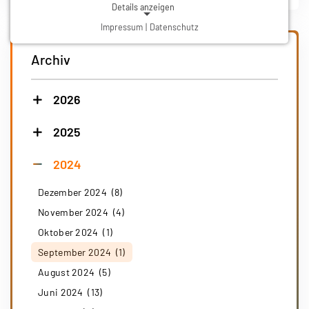
Details anzeigen
Impressum
|
Datenschutz
NOTWENDIGE COOKIES
Notwendige Cookies ermöglichen grundlegende
Archiv
Funktionen und sind für die einwandfreie Funktion der
Website erforderlich.
2026
Einverständnis-Cookie
2025
Name:
cookie_consent
2024
Zweck:
Dieser Cookie speichert die ausgewählten Einverständnis-Optionen des Benutzers
Dezember 2024 (8)
Cookie Laufzeit:
1 Jahr
November 2024 (4)
Oktober 2024 (1)
September 2024 (1)
August 2024 (5)
Juni 2024 (13)