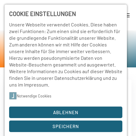
COOKIE EINSTELLUNGEN
Unsere Webseite verwendet Cookies. Diese haben
zwei Funktionen: Zum einen sind sie erforderlich für
die grundlegende Funktionalität unserer Website.
Rückschau
Zum anderen können wir mit Hilfe der Cookies
unsere Inhalte für Sie immer weiter verbessern.
Home
Schulleben
Rückschau
Hierzu werden pseudonymisierte Daten von
Website-Besuchern gesammelt und ausgewertet.
Weitere Informationen zu Cookies auf dieser Website
finden Sie in unserer
Datenschutzerklärung
und zu
uns im
Impressum
.
Notwendige Cookies
5. September 2024
Ausflug an den Filzteich
ABLEHNEN
Am 05.09.2024 besuchten wir, die EZ22B, das Kiez am
Filzteich in Schneeberg.…
SPEICHERN
Weiterlesen