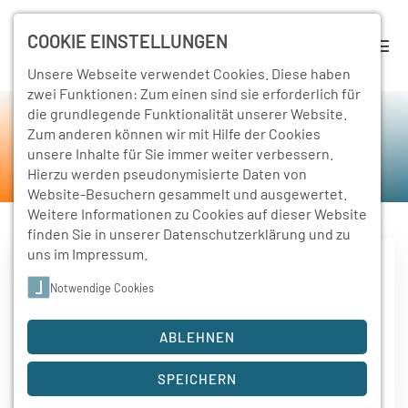
COOKIE EINSTELLUNGEN
Unsere Webseite verwendet Cookies. Diese haben
zwei Funktionen: Zum einen sind sie erforderlich für
die grundlegende Funktionalität unserer Website.
Rückschau
Zum anderen können wir mit Hilfe der Cookies
unsere Inhalte für Sie immer weiter verbessern.
Home
Schulleben
Rückschau
Hierzu werden pseudonymisierte Daten von
Website-Besuchern gesammelt und ausgewertet.
Weitere Informationen zu Cookies auf dieser Website
finden Sie in unserer
Datenschutzerklärung
und zu
uns im
Impressum
.
Notwendige Cookies
7. Juli 2023
Eine etwas andere Klassenfahrt
ABLEHNEN
In der letzten Schulwoche des Schuljahres 2022/2023
plante der Jahrgang der GN21…
SPEICHERN
Weiterlesen