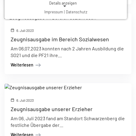
Details anzeigen
Impressum
|
Datenschutz
NOTWENDIGE COOKIES
Notwendige Cookies ermöglichen grundlegende
Funktionen und sind für die einwandfreie Funktion der
6. Juli 2023
Website erforderlich.
Zeugnisausgabe im Bereich Sozialwesen
Am 06.07.2023 konnten nach 2 Jahren Ausbildung die
Einverständnis-Cookie
SO21 und die PF21 ihre…
Name:
Weiterlesen
cookie_consent
Zweck:
Dieser Cookie speichert die ausgewählten Einverständnis-Optionen des Benutzers
Cookie Laufzeit:
1 Jahr
6. Juli 2023
Zeugnisausgabe unserer Erzieher
Am 06. Juli 2023 fand am Standort Schwarzenberg die
festliche Übergabe der…
Weiterlesen