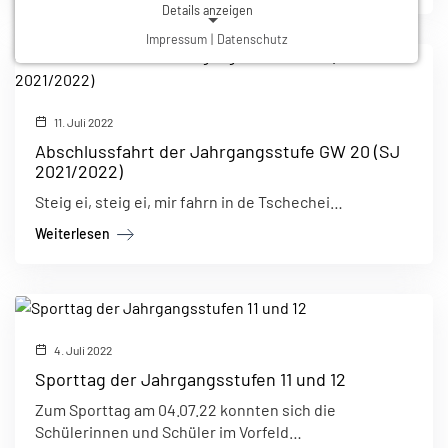
Details anzeigen
Impressum
|
Datenschutz
NOTWENDIGE COOKIES
Notwendige Cookies ermöglichen grundlegende
Funktionen und sind für die einwandfreie Funktion der
Website erforderlich.
11. Juli 2022
Abschlussfahrt der Jahrgangsstufe GW 20 (SJ
2021/2022)
Einverständnis-Cookie
Steig ei, steig ei, mir fahrn in de Tschechei…
Name:
cookie_consent
Weiterlesen
Zweck:
Dieser Cookie speichert die ausgewählten Einverständnis-Optionen des Benutzers
Cookie Laufzeit:
1 Jahr
4. Juli 2022
Sporttag der Jahrgangsstufen 11 und 12
Zum Sporttag am
04.07.22
konnten sich die
Schülerinnen und Schüler im Vorfeld…