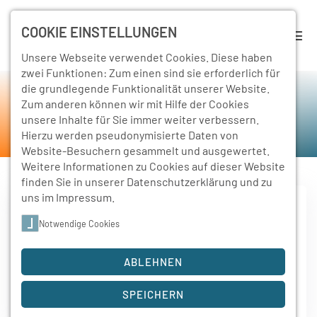
COOKIE EINSTELLUNGEN
Unsere Webseite verwendet Cookies. Diese haben
zwei Funktionen: Zum einen sind sie erforderlich für
die grundlegende Funktionalität unserer Website.
Rückschau
Zum anderen können wir mit Hilfe der Cookies
unsere Inhalte für Sie immer weiter verbessern.
Home
Schulleben
Rückschau
Hierzu werden pseudonymisierte Daten von
Website-Besuchern gesammelt und ausgewertet.
Weitere Informationen zu Cookies auf dieser Website
finden Sie in unserer
Datenschutzerklärung
und zu
uns im
Impressum
.
Notwendige Cookies
13. Juli 2022
Ausstellung Körperwelten
ABLEHNEN
Wir, die Klasse
SO21
, besuchten am
13.07.2022
im
Rahmen des…
SPEICHERN
Weiterlesen