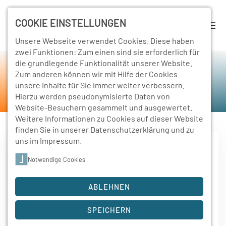
COOKIE EINSTELLUNGEN
Unsere Webseite verwendet Cookies. Diese haben
zwei Funktionen: Zum einen sind sie erforderlich für
die grundlegende Funktionalität unserer Website.
Rückschau
Zum anderen können wir mit Hilfe der Cookies
unsere Inhalte für Sie immer weiter verbessern.
Home
Schulleben
Rückschau
Hierzu werden pseudonymisierte Daten von
Website-Besuchern gesammelt und ausgewertet.
Weitere Informationen zu Cookies auf dieser Website
finden Sie in unserer
Datenschutzerklärung
und zu
uns im
Impressum
.
Notwendige Cookies
27. April 2026
Lernen, staunen, bewegen – ein Projekttag, der
ABLEHNEN
in Erinnerung bleibt
SPEICHERN
Am Projekttag der Fachoberschulklassen FS24 und FW24
drehte sich alles um…