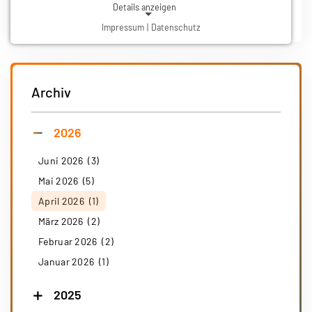
Details anzeigen
Weiterlesen
Impressum
|
Datenschutz
NOTWENDIGE COOKIES
Notwendige Cookies ermöglichen grundlegende
Funktionen und sind für die einwandfreie Funktion der
Website erforderlich.
Archiv
Einverständnis-Cookie
2026
Name:
cookie_consent
Juni 2026 (3)
Zweck:
Dieser Cookie speichert die ausgewählten Einverständnis-Optionen des Benutzers
Mai 2026 (5)
Cookie Laufzeit:
April 2026 (1)
1 Jahr
März 2026 (2)
Februar 2026 (2)
Januar 2026 (1)
2025