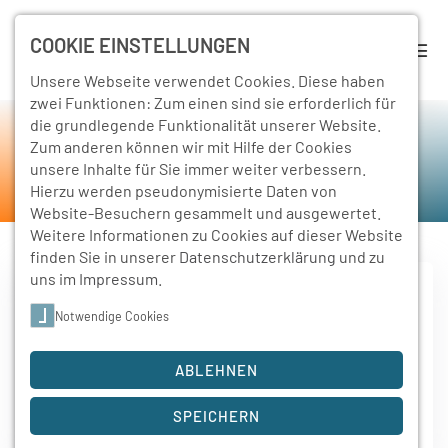
COOKIE EINSTELLUNGEN
Unsere Webseite verwendet Cookies. Diese haben
zwei Funktionen: Zum einen sind sie erforderlich für
die grundlegende Funktionalität unserer Website.
Rückschau
Zum anderen können wir mit Hilfe der Cookies
unsere Inhalte für Sie immer weiter verbessern.
Home
Schulleben
Rückschau
Hierzu werden pseudonymisierte Daten von
Website-Besuchern gesammelt und ausgewertet.
Weitere Informationen zu Cookies auf dieser Website
finden Sie in unserer
Datenschutzerklärung
und zu
uns im
Impressum
.
Notwendige Cookies
29. November 2024
Theaterbesuch GN22
ABLEHNEN
„Über Menschen“ – eine gelungene
Theatervorstellung des Theaters Zwickau-Plauen…
SPEICHERN
Weiterlesen