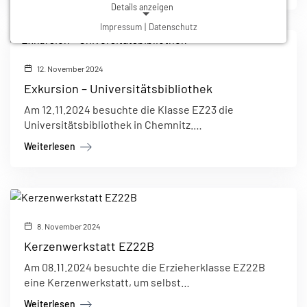
Details anzeigen
Impressum
|
Datenschutz
NOTWENDIGE COOKIES
Notwendige Cookies ermöglichen grundlegende
Funktionen und sind für die einwandfreie Funktion der
12. November 2024
Website erforderlich.
Exkursion – Universitätsbibliothek
Am 12.11.2024 besuchte die Klasse EZ23 die
Einverständnis-Cookie
Universitätsbibliothek in Chemnitz.…
Name:
Weiterlesen
cookie_consent
Zweck:
Dieser Cookie speichert die ausgewählten Einverständnis-Optionen des Benutzers
Cookie Laufzeit:
1 Jahr
8. November 2024
Kerzenwerkstatt EZ22B
Am 08.11.2024 besuchte die Erzieherklasse EZ22B
eine Kerzenwerkstatt, um selbst…
Weiterlesen